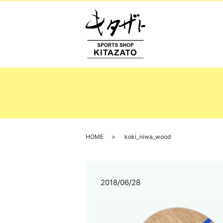
HOME
koki_niwa_wood
2018/06/28