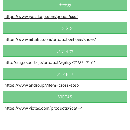
ヤサカ
https://www.yasakajp.com/goods/sso/
ニッタク
https://www.nittaku.com/products/shoes/shoes/
スティガ
http://stigasports.jp/product/agility-アジリティ/
アンドロ
https://www.andro.jp/?item=cross-step
VICTAS
https://www.victas.com/products/?cat=41