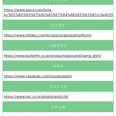
https://www.asics.com/jp/ja-
jp/%E5%8D%93%E7%90%83%E7%94%A8%E5%93%81/c/ja40255
ニッタク
https://www.nittaku.com/products/apparel/uniform/
バタフライ
https://www.butterfly.co.jp/products/apparel/game_shirt/
ヤサカ
https://www.yasakajp.com/goods/ware/
ジュイック
https://www.juic.co.jp/shopbrand/ct4/
スティガ