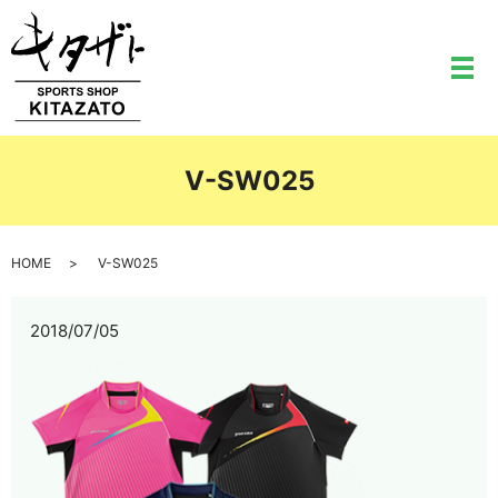
メ
V-SW025
HOME
V-SW025
2018/07/05